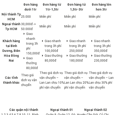
Đơn hàng
Đơn hàng từ
Đơn hàng từ
Đơn hàng lớn
dưới 1tr
1tr-1,5tr
1,5tr-3tr
hơn 3tr
Nội thành Tp
25.000
Miễn phí
Miễn phí
Miễn phí
HCM
Ngoại thành
30,000đ ->
Miễn phí
Miễn phí
Miễn phí
Tp HCM
50.000đ
Giao
nhanh
Khách hàng
Giao nhanh
Giao nhanh
Giao nhanh
trong 3h
tại Bình
trong 3h phí
trong 3h phí
trong 3h phí
phí
Dương, Biên
100,000đ
250,000đ
350,000đ
150,000đ
Hòa Đồng
Giao thường
Giao thường
Giao thường
Giao
Nai
80,000đ
180,000đ
230,000đ
thường
80,000đ
Theo giá dịch vụ
Theo giá dịch vụ
Theo giá dịch vụ
Theo giá
Các tỉnh
vận chuyển –
vận chuyển –
vận chuyển – Lan
dịch vụ vận
thành khác
Lan Lan chịu 10%
Lan Lan chịu 20%
Lan chịu 30% phí
chuyển
phí vận chuyển
phí vận chuyển
vận chuyển
Các quận nội thành
Ngoại thành 01
Ngoại thành 02
1,2,3,4,5,6,7,8,10, 11, Bình
Quận 9, Quận 12, Gò
Huyện Cần Giờ, Củ Chi,