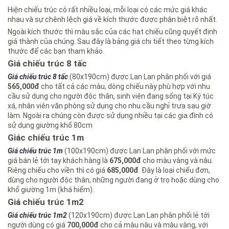
Hiện chiếu trúc có rất nhiều loại, mỗi loại có các mức giá khác
nhau và sự chênh lệch giá về kích thước được phân biệt rõ nhất.
Ngoài kích thước thì màu sắc của các hạt chiếu cũng quyết định
giá thành của chúng. Sau đây là bảng giá chi tiết theo từng kích
thước để các bạn tham khảo.
Giá chiếu trúc 8 tấc
Giá chiếu trúc 8 tấc
(80x190cm) được Lan Lan phân phối với giá
565,000đ
cho tất cả các màu, dòng chiếu này phù hợp với nhu
cầu sử dụng cho người độc thân, sinh viên đang sống tại Ký túc
xá, nhân viên văn phòng sử dụng cho nhu cầu nghỉ trưa sau giờ
làm. Ngoài ra chúng còn được sử dụng nhiều tại các gia đình có
sử dụng giường khổ 80cm
Giác chiếu trúc 1m
Giá chiếu trúc 1m
(100x190cm) được Lan Lan phân phối với mức
giá bán lẻ tới tay khách hàng là
675,000đ
cho màu vàng và nâu.
Riêng chiếu cho viền thì có giá
685,000đ
. Đây là loại chiếu đơn,
dùng cho người độc thân, những người đang ở trọ hoặc dùng cho
khổ giường 1m (khá hiếm).
Giá chiếu trúc 1m2
Giá chiếu trúc 1m2
(120x190cm) được Lan Lan phân phối lẻ tới
người dùng có giá
700,000đ
cho cả màu nâu và màu vàng, với