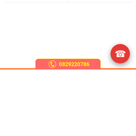
☎
0829220786
Giới thiệu
Chiếu trúc
Chiếu mây điều hòa
Chiếu tăm trúc