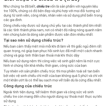
Như chúng ta đã biết,
chiếu tre
vốn là sản phẩm với nguyên liệu
tre 100%, chúng có độ bện đẹp và phù hợp với mọi đối tượng sử
dụng từ sinh viền, công nhân, nhân viên và sử dụng phổ biến trong
các gia đình.
Dòng chiếu này được sử dụng chủ yếu tại các thành phố lớn nhất
là các tỉnh thành phía nam, nơi có nhiệt độ nắng nóng quanh năm
nên chúng luôn là dòng sản phẩm được săn đón nhiều nhất.
Tại sao nên sử dụng chiếu trúc?
Nếu bạn cảm thấy mệt mỏi mỗi khi đi làm về thì giấc ngủ đêm rất
quan trọng, nó giúp bạn phục hồi sinh lực đã mất một cách nhanh
chóng và giúp tinh thần bạn thoải mái khi thức dậy
Nếu bạn sử dụng nệm thì công việc vệ sinh giặt nệm là một cực
hình vì chúng tốn khá nhiều thời gian, công sức của bạn.
Tuy nhiên với sản phẩm chiếu trúc thì mọi phiền toái sẽ tan biến
bởi việc vệ sinh chiếu chỉ mất của bạn không quá 5 phút và chỉ với
một khăn ướt là có thể lau sạch mọi vết bẩn dù là cứng đầu nhất.
Công dụng của chiếu trúc
Ngoài tính tiện dụng, tiết kiệm thời gian và công sức vệ sinh
chiếu tre còn mang đến cho người dùng sự thoải mát thực sự khi
sử dụng.