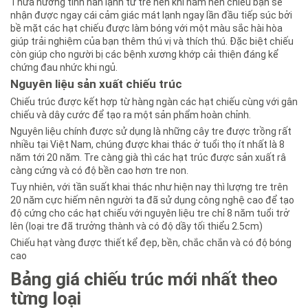
Thừa hưởng tính hàn lạnh từ tre nên khi nằm nên chiếu bạn sẽ
nhận được ngay cái cảm giác mát lạnh ngay lần đầu tiếp súc bởi
bề mặt các hạt chiếu được làm bóng với một màu sắc hài hòa
giúp trải nghiệm của bạn thêm thú vị và thích thú. Đặc biệt chiếu
còn giúp cho người bị các bệnh xương khớp cải thiện đáng kể
chứng đau nhức khi ngủ.
Nguyên liệu sản xuất chiếu trúc
Chiếu trúc được kết hợp từ hàng ngàn các hạt chiếu cùng với gân
chiếu và dây cước để tạo ra một sản phẩm hoàn chỉnh.
Nguyên liệu chính được sử dụng là những cây tre được trồng rất
nhiều tại Việt Nam, chúng được khai thác ở tuổi thọ ít nhất là 8
năm tới 20 năm. Tre càng già thì các hạt trúc được sản xuất râ
càng cứng và có độ bền cao hơn tre non.
Tuy nhiên, với tần suất khai thác như hiện nay thì lượng tre trên
20 năm cực hiếm nên người ta đã sử dụng công nghệ cao để tạo
độ cứng cho các hạt chiếu với nguyên liệu tre chỉ 8 năm tuổi trở
lên (loại tre đã trưởng thành và có độ dầy tối thiểu 2.5cm)
Chiếu hạt vàng được thiết kể đẹp, bền, chắc chắn và có độ bóng
cao
Bảng giá chiếu trúc mới nhất theo
từng loại