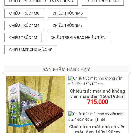
CHIẾU TRÚC DÙNG CHO VĂN PHÒNG
CHIẾU TRÚC 8 TẤC
CHIẾU TRÚC 1M8
CHIẾU TRÚC 1M6
CHIẾU TRÚC 1M4
CHIẾU TRÚC 1M2
CHIẾU TRÚC 1M
CHIẾU TRE GIÁ BAO NHIÊU TIỀN
CHIẾU MÁT CHO MÙA HÈ
SẢN PHẨM BÁN CHẠY
Chiếu trúc mắt nhỏ không
viền màu đen 160x190cm
715.000
Chiếu trúc mắt nhỏ có viền
màu đen 160x190cm