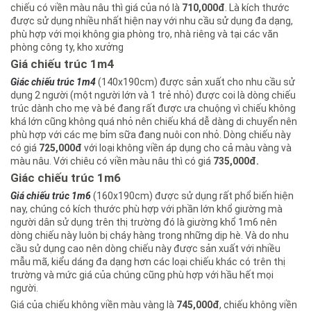
chiếu có viền màu nâu thì giá của nó là
710,000đ
. Là kích thước
được sử dụng nhiều nhất hiện nay với nhu cầu sử dụng đa dạng,
phù hợp với mọi không gia phòng trọ, nhà riêng và tại các văn
phòng công ty, kho xưởng
Giá chiếu trúc 1m4
Giác chiếu trúc 1m4
(140x190cm) được sản xuất cho nhu cầu sử
dụng 2 người (một người lớn và 1 trẻ nhỏ) được coi là dòng chiếu
trúc dành cho mẹ và bé đang rất được ưa chuộng vì chiếu không
khá lớn cũng không quá nhỏ nên chiếu khá dễ dàng di chuyển nên
phù hợp với các mẹ bỉm sữa đang nuôi con nhỏ. Dòng chiếu này
có giá
725,000đ
với loại không viền áp dụng cho cả màu vàng và
màu nâu. Với chiêu có viền màu nâu thì có giá
735,000đ.
Giác chiếu trúc 1m6
Giá chiếu trúc 1m6
(160x190cm) được sử dụng rất phổ biến hiện
nay, chúng có kích thước phù hợp với phần lớn khổ giường mà
người dân sử dụng trên thị trường đó là giường khổ 1m6 nên
dòng chiếu này luôn bị cháy hàng trong những dịp hè. Và do nhu
cầu sử dụng cao nên dòng chiếu này được sản xuất với nhiều
mẫu mã, kiểu dáng đa dạng hơn các loại chiếu khác có trên thị
trường và mức giá của chúng cũng phù hợp với hầu hết mọi
người.
Giá của chiếu không viền màu vàng là
745,000đ
, chiếu không viền