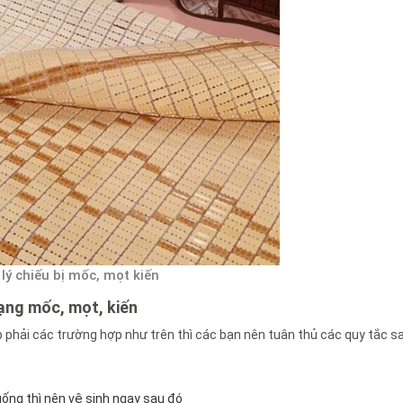
lý chiếu bị mốc, mọt kiến
rạng mốc, mọt, kiến
 phải các trường hợp như trên thì các bạn nên tuân thủ các quy tắc s
ống thì nên vệ sinh ngay sau đó