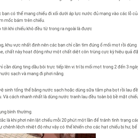
c bạn có thể mang chiếu đi xối dưới áp lực nước đủ mạng vào các lỗ c
ấm mốc bám trên chiếu.
 tới khi chiếu khô đều từ trong ra ngoài là được
g, khu vực nhất định nên các bạn chỉ cần tìm đúng ổ mối mọt rồi dùng 
, chất này hoạt động như một chất diệt côn trùng cực kỳ hiệu quả đặ
 cần dùng ting dầu bôi trực tiếp lên vị trí bị mối mọt trong 2 đến 3 n
 nước sạch và mang đi phơi nắng.
đi vệ sinh tổng thể bằng nước sạch hoặc dùng sữa tắm pha bọt rồi lau đ
u. Và cách nhanh nhất là dùng nước tranh lau đều toàn bộ bề mặt chiếu
dụng bình thường.
c là khi phơi nên lật chiếu mỗi 20 phút một lần để tránh tình trạng cá
sự chênh lệch nhiệt độ như vậy có thể khiến cho các hạt chiếu bị hư, bể 