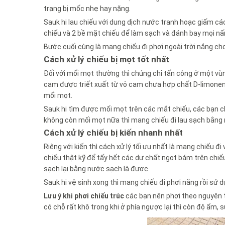
trạng bị mốc nhẹ hay nặng.
Sauk hi lau chiếu với dung dịch nước tranh hoạc giấm cá
chiếu và 2 bề mặt chiếu để làm sạch và đánh bay mọi n
Bước cuối cùng là mang chiếu đi phơi ngoài trời nắng cho
Cách xử lý chiếu bị mọt tốt nhất
Đối với mối mọt thường thì chúng chỉ tấn công ở một vùn
cam được triết xuất từ vỏ cam chưa hợp chất D-limonene
mối mọt.
Sauk hi tìm được mối mọt trên các mắt chiếu, các bạn chỉ
không còn mối mọt nữa thì mang chiếu đi lau sạch bằng
Cách xử lý chiếu bị kiến nhanh nhất
Riêng với kiến thì cách xử lý tối ưu nhất là mang chiếu 
chiếu thật kỹ để tấy hết các dư chất ngọt bám trên chiế
sạch lại bằng nước sạch là được.
Sauk hi vệ sinh xong thì mang chiếu đi phơi nắng rồi sử 
Lưu ý khi phơi chiếu trúc
các bạn nên phơi theo nguyên tắ
có chỗ rất khô trong khi ở phía ngược lại thì còn độ ẩm, 