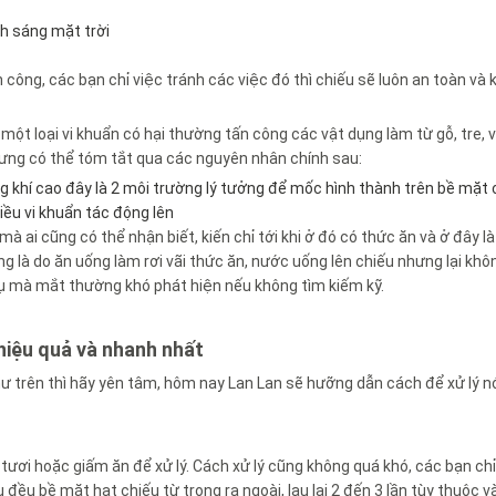
nh sáng mặt trời
 công, các bạn chỉ việc tránh các việc đó thì chiếu sẽ luôn an toàn và 
 một loại vi khuẩn có hại thường tấn công các vật dụng làm từ gỗ, tre, 
hưng có thể tóm tắt qua các nguyên nhân chính sau:
g khí cao đây là 2 môi trường lý tưởng để mốc hình thành trên bề mặt 
iều vi khuẩn tác động lên
 mà ai cũng có thể nhận biết, kiến chỉ tới khi ở đó có thức ăn và ở đây l
g là do ăn uống làm rơi vãi thức ăn, nước uống lên chiếu nhưng lại khô
ngụ mà mắt thường khó phát hiện nếu không tìm kiếm kỹ.
 hiệu quả và nhanh nhất
hư trên thì hãy yên tâm, hôm nay Lan Lan sẽ hưỡng dẫn cách để xử lý 
tươi hoặc giấm ăn để xử lý. Cách xử lý cũng không quá khó, các bạn ch
ều bề mặt hạt chiếu từ trong ra ngoài, lau lại 2 đến 3 lần tùy thuộc v