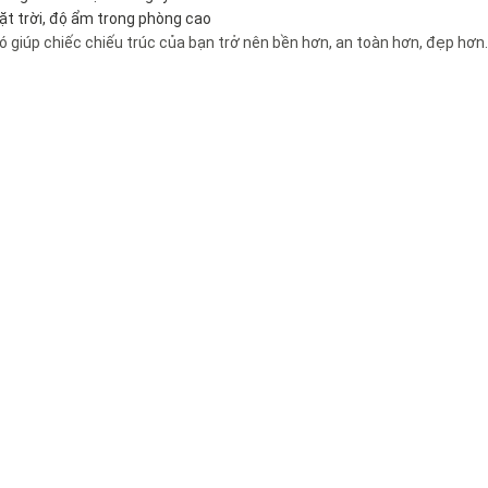
ặt trời, độ ẩm trong phòng cao
nó giúp chiếc chiếu trúc của bạn trở nên bền hơn, an toàn hơn, đẹp hơn.
iếu tăm trúc
Tủ vải cao cấp
Xem thêm
sở hữu trí tuệ Việt Nam.