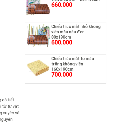
660.000
Chiếu trúc mắt nhỏ không
viền màu nâu đen
80x190cm
600.000
Chiếu trúc mắt to màu
trắng không viền
160x190cm
700.000
 có tiết
i từ từ vật
ng xuyên và
 nguyên