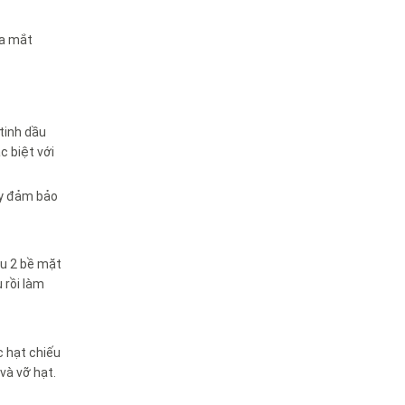
ủa mắt
tinh dầu
c biệt với
gày đảm bảo
ều 2 bề mặt
 rồi làm
c hạt chiếu
và vỡ hạt.