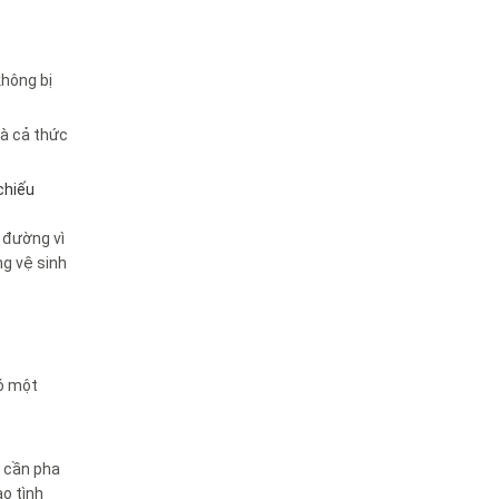
không bị
và cả thức
chiếu
à đường vì
ng vệ sinh
nó một
ỉ cần pha
ào tình