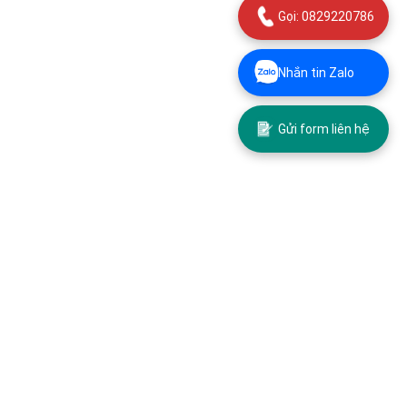
Gọi: 0829220786
Nhắn tin Zalo
Gửi form liên hệ