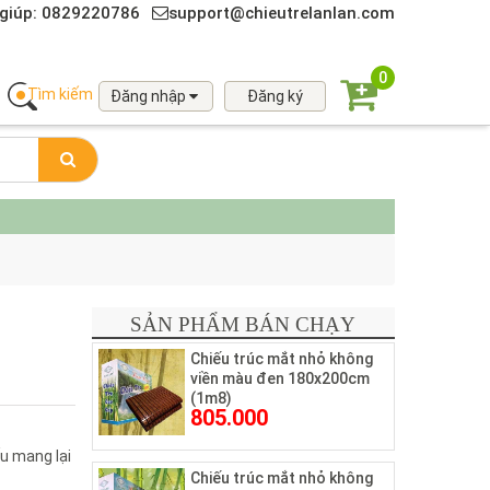
giúp: 0829220786
support@chieutrelanlan.com
0
Tìm kiếm
Đăng nhập
Đăng ký
SẢN PHẨM BÁN CHẠY
Chiếu trúc mắt nhỏ không
viền màu đen 180x200cm
(1m8)
805.000
ếu mang lại
Chiếu trúc mắt nhỏ không