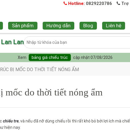
Hotline:
0829220786
Trợ 
Sản phẩm
Hướng dẫn
Blog
Liên hệ
e Lan Lan
bảng giá chiếu trúc
Xem
cập nhật 07/08/2026
TRÚC BỊ MỐC DO THỜI TIẾT NÓNG ẨM
bị mốc do thời tiết nóng ẩm
ếc
chiếu tre
, và nếu đã nỡ dùng chiếu rồi thì rất khó bỏ bởi lợi ích mà chi
hư hiện nay.