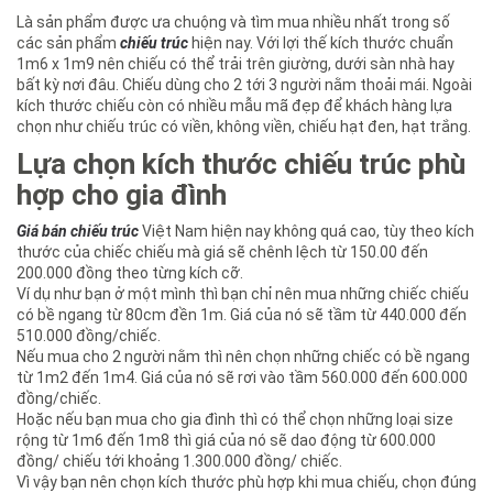
Là sản phẩm được ưa chuộng và tìm mua nhiều nhất trong số
các sản phẩm
chiếu trúc
hiện nay. Với lợi thế kích thước chuẩn
1m6 x 1m9 nên chiếu có thể trải trên giường, dưới sàn nhà hay
bất kỳ nơi đâu. Chiếu dùng cho 2 tới 3 người nằm thoải mái. Ngoài
kích thước chiếu còn có nhiều mẫu mã đẹp để khách hàng lựa
chọn như chiếu trúc có viền, không viền, chiếu hạt đen, hạt trắng.
Lựa chọn kích thước chiếu trúc phù
hợp cho gia đình
Giá bán chiếu trúc
Việt Nam hiện nay không quá cao, tùy theo kích
thước của chiếc chiếu mà giá sẽ chênh lệch từ 150.00 đến
200.000 đồng theo từng kích cỡ.
Ví dụ như bạn ở một mình thì bạn chỉ nên mua những chiếc chiếu
có bề ngang từ 80cm đền 1m. Giá của nó sẽ tầm từ 440.000 đến
510.000 đồng/chiếc.
Nếu mua cho 2 người nằm thì nên chọn những chiếc có bề ngang
từ 1m2 đến 1m4. Giá của nó sẽ rơi vào tầm 560.000 đến 600.000
đồng/chiếc.
Hoặc nếu bạn mua cho gia đình thì có thể chọn những loại size
rộng từ 1m6 đến 1m8 thì giá của nó sẽ dao động từ 600.000
đồng/ chiếu tới khoảng 1.300.000 đồng/ chiếc.
Vì vậy bạn nên chọn kích thước phù hợp khi mua chiếu, chọn đúng