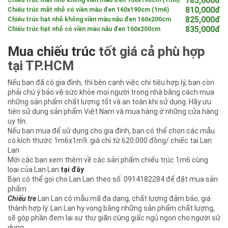
785,000đ
Chiếu trúc mắt nhỏ không viền màu đen 160x190cm (1m6)
810,000đ
Chiếu trúc mắt nhỏ có viền màu đen 160x190cm (1m6)
825,000đ
Chiếu trúc hạt nhỏ không viền màu nâu đen 160x200cm
835,000đ
Chiếu trúc hạt nhỏ có viền màu nâu đen 160x200cm
Mua chiếu trúc
tốt giá cả phù hợp
tại TP.HCM
Nếu bạn đã có gia đình, thì bên cạnh việc chi tiêu hợp lý, bạn còn
phải chú ý bảo vệ sức khỏe mọi người trong nhà bằng cách mua
những sản phẩm chất lượng tốt và an toàn khi sử dụng. Hãy ưu
tiên sử dụng sản phẩm Việt Nam và mua hàng ở những cửa hàng
uy tín.
Nếu bạn mua để sử dụng cho gia đình, bạn có thể chọn các mẫu
có kích thước 1m6x1m9. giá chỉ từ 620.000 đồng/ chiếc tại Lan
Lan
Mới các bạn xem thêm về các sản phẩm chiếu trúc 1m6 cùng
loại của Lan Lan
tại đây
Bạn có thể gọi cho Lan Lan theo số: 0914182284 để đặt mua sản
phẩm
Chiếu tre
Lan Lan có mẫu mã đa dạng, chất lượng đảm bảo, giá
thành hợp lý. Lan Lan hy vọng bằng những sản phẩm chất lượng,
sẽ góp phần đem lại sự thư giãn cùng giấc ngủ ngon cho người sử
dụng.