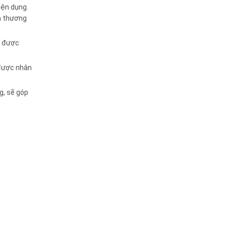
iện dụng.
là thương
g được
 được nhân
g, sẽ góp