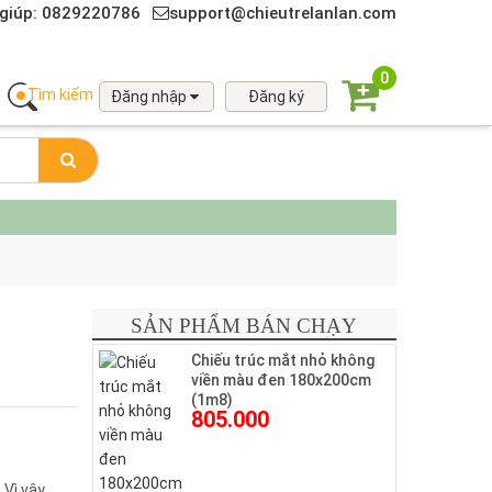
giúp: 0829220786
support@chieutrelanlan.com
0
Tìm kiếm
Đăng nhập
Đăng ký
SẢN PHẨM BÁN CHẠY
Chiếu trúc mắt nhỏ không
viền màu đen 180x200cm
(1m8)
805.000
Vì vậy,