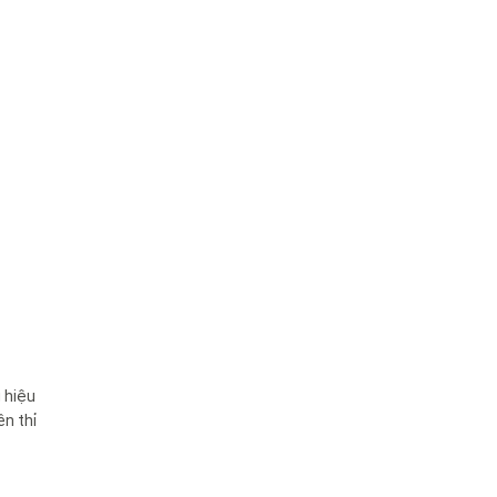
 hiệu
ên thỉ