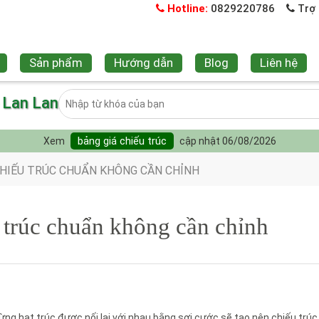
Hotline:
0829220786
Trợ 
Sản phẩm
Hướng dẫn
Blog
Liên hệ
e Lan Lan
bảng giá chiếu trúc
Xem
cập nhật 06/08/2026
HIẾU TRÚC CHUẨN KHÔNG CẦN CHỈNH
 trúc chuẩn không cần chỉnh
ừng hạt trúc được nối lại với nhau bằng sợi cước sẽ tạo nên chiếu trúc. 