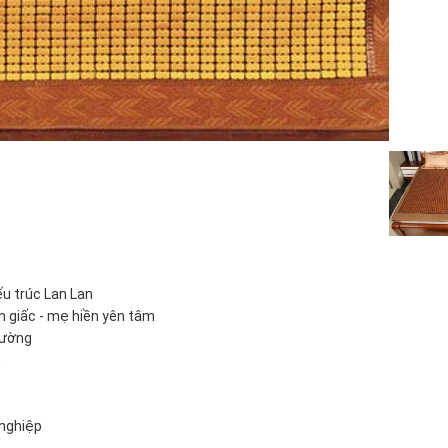
ếu trúc Lan Lan
n giấc - mẹ hiền yên tâm
rường
p
 nghiệp