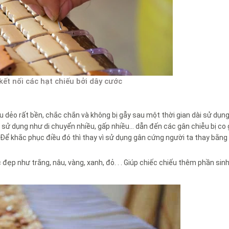
ết nối các hạt chiếu bởi dây cước
 dẻo rất bền, chắc chắn và không bị gẫy sau một thời gian dài sử dụn
sử dụng như di chuyển nhiều, gấp nhiều... dẫn đến các gân chiễu bị co 
 Để khắc phục điều đó thì thay vì sử dụng gân cứng người ta thay bằng
đẹp như trắng, nâu, vàng, xanh, đỏ. . . Giúp chiếc chiếu thêm phần sin