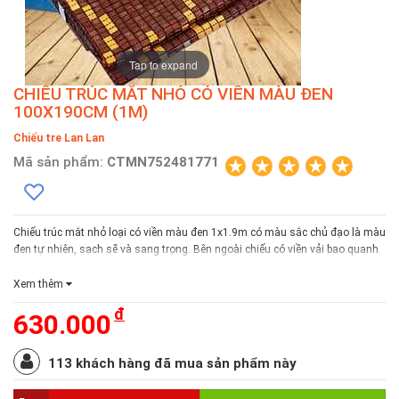
Tap to expand
CHIẾU TRÚC MẮT NHỎ CÓ VIỀN MÀU ĐEN
100X190CM (1M)
Chiếu tre Lan Lan
Mã sản phẩm:
CTMN752481771
Chiếu trúc mắt nhỏ loại có viền màu đen 1x1.9m có màu sắc chủ đạo là màu
đen tự nhiên, sạch sẽ và sang trọng. Bên ngoài chiếu có viền vải bao quanh
vừa giúp chiếc chiếu thêm đẹp vừa có tác dụng giữ cho chiếu luôn chắc chắn
và không bị xê dịch.
Xem thêm
Sản phẩm được bảo hành 1 năm.
đ
630.000
Chính sách đổi hàng trong 7 ngày
113 khách hàng đã mua sản phẩm này