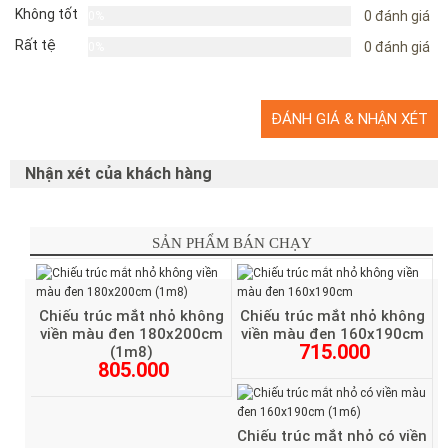
Từng mắt trúc được mài – đánh bóng – nối dây đều tay.
Không tốt
0 đánh giá
0%
Đây là yếu tố quyết định độ mát và độ bền mà nhiều nơi khác
không đạt tới.
Rất tệ
0 đánh giá
0%
Chính vì vậy, chiếu trúc Lan Lan luôn “lọt top” sản phẩm được cả
khách quen lẫn khách mới ưu tiên chọn mua.
ĐÁNH GIÁ & NHẬN XÉT
📞
Gọi Điện Tư Vấn / Đặt Hàng Nhanh
Nhận xét của khách hàng
☎️
Hotline & Zalo:
0829220786
Tư vấn chọn đúng kích thước – báo giá – hỗ trợ giao hàng trên
SẢN PHẨM BÁN CHẠY
toàn quốc.
Chiếu trúc mắt nhỏ không
Chiếu trúc mắt nhỏ không
viền màu đen 180x200cm
viền màu đen 160x190cm
715.000
(1m8)
805.000
Chiếu trúc mắt nhỏ có viền