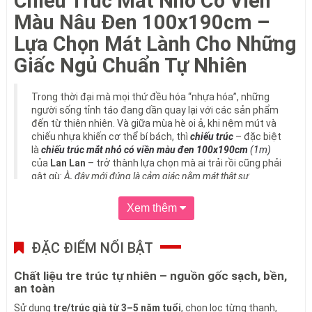
Chiếu Trúc Mắt Nhỏ Có Viền
Màu Nâu Đen 100x190cm –
Lựa Chọn Mát Lành Cho Những
Giấc Ngủ Chuẩn Tự Nhiên
Trong thời đại mà mọi thứ đều hóa “nhựa hóa”, những
người sống tỉnh táo đang dần quay lại với các sản phẩm
đến từ thiên nhiên. Và giữa mùa hè oi ả, khi nệm mút và
chiếu nhựa khiến cơ thể bí bách, thì
chiếu trúc
– đặc biệt
là
chiếu trúc mắt nhỏ có viền màu đen 100x190cm
(1m)
của
Lan Lan
– trở thành lựa chọn mà ai trải rồi cũng phải
gật gù:
À, đây mới đúng là cảm giác nằm mát thật sự.
Xem thêm
Mắt chiếu trúc bền đẹp và sáng bóng
ĐẶC ĐIỂM NỔI BẬT
Chất liệu tre trúc tự nhiên – nguồn gốc sạch, bền,
1. Mẫu Mã Sang Trọng – Tinh Tế Từng Mắt Chiếu
an toàn
Được làm từ tre trúc trưởng thành, gia công thủ công kỹ lưỡng,
Sử dụng
tre/trúc già từ 3–5 năm tuổi
, chọn lọc từng thanh,