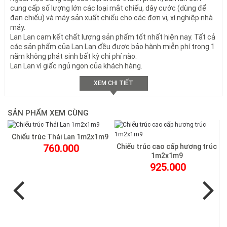
Chiếu trúc có độ bền cao, thân thiện với môi trường
cung cấp số lượng lớn các loại mắt chiếu, dây cước (dùng để
5. Mua Chiếu Trúc Lan Lan Chính Hãng – Giao
đan chiếu) và máy sản xuất chiếu cho các đơn vị, xí nghiệp nhà
Nhanh, Hỗ Trợ Nhiệt Tình
máy.
Lan Lan cam kết chất lượng sản phẩm tốt nhất hiện nay. Tất cả
Khách hàng có thể lựa chọn nhiều hình thức:
các sản phẩm của Lan Lan đều được bảo hành miễn phí trong 1
Gọi trực tiếp để được tư vấn nhanh
năm không phát sinh bất kỳ chi phí nào.
Đặt hàng online – giao tận nhà
Lan Lan vì giấc ngủ ngon của khách hàng.
Đến cửa hàng Lan Lan để xem trực tiếp mẫu mã
Lan Lan cam kết
sản phẩm đúng chất lượng – giao hàng nhanh
XEM CHI TIẾT
– hỗ trợ đổi trả rõ ràng
.
🔥
FAQ – Giải Đáp Nhanh Những Điều Bạn Hay Thắc
SẢN PHẨM XEM CÙNG
Mắc
1. Chiếu trúc có mát thật không?
Chiếu trúc Thái Lan 1m2x1m9
Có. Tre trúc có tính hàn, nằm vào sẽ mát hơn nệm và vải.
760.000
Chiếu trúc cao cấp hương trúc
2. Chiếu trúc nằm lâu có đau lưng không?
1m2x1m9
Không. Với người già hoặc người đau lưng nhẹ, chiếu trúc còn
925.000
giúp giữ lưng thẳng tốt hơn.
3. Chiếu trúc có dễ vệ sinh không?
Rất dễ. Chỉ cần khăn ẩm lau nhẹ là sạch.
4. Chiếu có bị mốc không?
Không, vì đã được phơi – sấy kỹ. Chỉ cần bảo quản nơi khô
Previous
Next
thoáng.