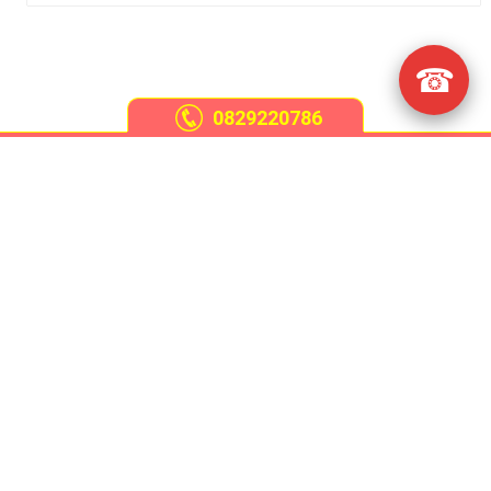
☎
0829220786
Giới thiệu
Chiếu trúc
Chiếu mây điều hòa
Chiếu tăm trúc
Tủ vải cao cấp
Xem thêm
Chiếu tre Lan Lan
(1996) - Thương hiệu đăng ký độc quyền tại cục sở hữu trí
tuệ Việt Nam.
© 2017 by
chieutrelanlan.com
, Bản quyền thuộc về Lan Lan.
Lan Lan chuyên
cung cấp các sản phẩm làm từ tre