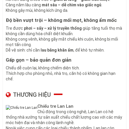
Cao
Càng nằm lâu càng
mát sâu – dễ chìm vào giấc ngủ
.
Không gây mùi, không kích ứng da.
Chiếu trúc Lan Lan
được xử lý theo quy trình đặc biệt:
Phơi – sấy chuẩn
để loại bỏ ẩm tự nhiên trong tre
Độ bền vượt trội – không mối mọt, không ẩm mốc
Không dùng hóa chất độc hại
Chống mốc – chống mối mọt tự nhiên
Tre được
phơi – sấy – xử lý truyền thống
giúp tăng tuổi thọ mà
Bền bỉ theo năm tháng, không cong vênh, không bạc màu
không cần dùng hóa chất diệt khuẩn.
Vệ sinh cũng
quá đơn giản
: chỉ cần khăn ẩm lau nhẹ, phơi nơi
Không cong vênh, không gãy mắt chiếu khi cuộn, không bị mối
thoáng gió. Không giữ mùi, không bí, không có mùi ẩm như nệm.
mọt tấn công.
Gấp lại – cất vào góc tủ chỉ mất vài giây. Ngon – gọn – sạch.
Dễ vệ sinh: chỉ cần
lau bằng khăn ẩm
, để khô tự nhiên.
4. Lý Do Chiếu Trúc Lan Lan Được Chuộng Khắp
Gấp gọn – bảo quản đơn giản
Việt Nam
Chiếu dễ cuộn lại, không chiếm diện tích.
Hàng tháng, Lan Lan đưa ra thị trường số lượng lớn
chiếu trúc
Thích hợp cho phòng nhỏ, nhà trọ, căn hộ có không gian hạn
giá tốt
, chất lượng ổn định, được khách hàng toàn quốc tin
chế.
dùng vì:
Chất liệu tuyển chọn
THƯƠNG HIỆU
Gia công tỉ mỉ
Giá hợp lý
Thời gian sử dụng lâu bền
Chiếu tre Lan Lan
Chính vì vậy, dòng
chiếu trúc mắt nhỏ có viền màu đen
Chủ động trong công nghệ, Lan Lan có hệ
100x190cm(1m)
luôn nằm trong nhóm sản phẩm bán chạy nhất.
thống nhà xưởng tự sản xuất chiếu chất lượng cao với các máy
móc hiện đại và nhân công lành nghề.
Ngoài việc cung cấp các loại chiếu thành phẩm, Lan lan còn