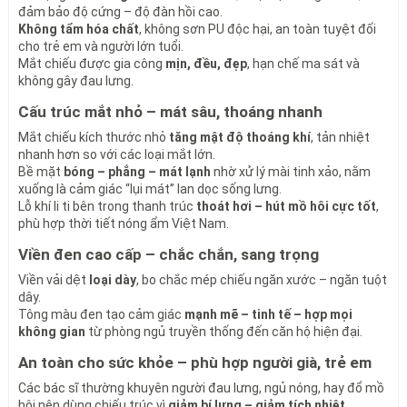
bề mặt chiếu phẳng, bóng và đồng đều.
đảm bảo độ cứng – độ đàn hồi cao.
Mắt chiếu nhỏ
tạo cảm giác nằm êm tay, không cấn, không thô.
Không tẩm hóa chất
, không sơn PU độc hại, an toàn tuyệt đối
Viền đen cao cấp
với hoạ tiết sắc nét giúp tổng thể chiếc chiếu
cho trẻ em và người lớn tuổi.
vừa sang vừa gọn mắt – hợp cả phòng hiện đại lẫn cổ điển.
Mắt chiếu được gia công
mịn, đều, đẹp
, hạn chế ma sát và
Khoảng cách giữa các mắt được tối ưu, không quá rộng, không
không gây đau lưng.
quá khít để đảm bảo
thoáng khí tối đa
.
Nhìn thì đơn giản, nhưng sự chỉnh chu của Lan Lan nằm trong
Cấu trúc mắt nhỏ – mát sâu, thoáng nhanh
từng chi tiết.
Mắt chiếu kích thước nhỏ
tăng mật độ thoáng khí
, tản nhiệt
2. Mát Lạnh Tức Thì – Tốt Cho Sức Khỏe Cả Gia
nhanh hơn so với các loại mắt lớn.
Đình
Bề mặt
bóng – phẳng – mát lạnh
nhờ xử lý mài tinh xảo, nằm
xuống là cảm giác “lụi mát” lan dọc sống lưng.
Điểm mạnh nhất của
chiếu trúc 1m
chính là khả năng
làm mát
Lỗ khí li ti bên trong thanh trúc
thoát hơi – hút mồ hôi cực tốt
,
tự nhiên
nhờ tính hàn của tre trúc.
phù hợp thời tiết nóng ẩm Việt Nam.
Hệ thống
lỗ khí li ti
bên trong mắt chiếu giúp tản nhiệt nhanh.
Thấm hút mồ hôi tốt, nằm lâu vẫn
khô thoáng – sạch sẽ
.
Viền đen cao cấp – chắc chắn, sang trọng
Người lớn tuổi, người bị đau lưng, đau nhức cơ – khớp nằm
Viền vải dệt
loại dày
, bo chắc mép chiếu ngăn xước – ngăn tuột
chiếu trúc sẽ
dễ chịu hơn nhiều so với nệm
vốn gây nóng và lún.
dây.
Vật liệu hoàn toàn tự nhiên,
không hóa chất
, không chất bảo
Tông màu đen tạo cảm giác
mạnh mẽ – tinh tế – hợp mọi
quản. Trẻ em – người già – người nhạy cảm đều dùng được an
không gian
từ phòng ngủ truyền thống đến căn hộ hiện đại.
tâm.
An toàn cho sức khỏe – phù hợp người già, trẻ em
Phù hợp với mọi không gian phòng ngủ
Các bác sĩ thường khuyên người đau lưng, ngủ nóng, hay đổ mồ
3. Không Mối Mọt – Không Ẩm Mốc – Độ Bền Cực
hôi nên dùng chiếu trúc vì
giảm bí lưng – giảm tích nhiệt
.