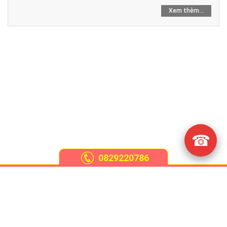
Xem thêm...
☎
0829220786