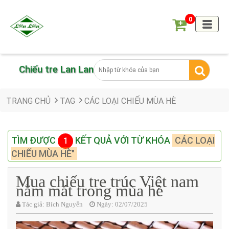
0
Chiếu tre Lan Lan
TRANG CHỦ
TAG
CÁC LOẠI CHIẾU MÙA HÈ
TÌM ĐƯỢC
KẾT QUẢ VỚI TỪ KHÓA
CÁC LOẠI
1
CHIẾU MÙA HÈ"
Mua chiếu tre trúc Việt nam
nằm mát trong mùa hè
Tác giả:
Bích Nguyễn
Ngày:
02/07/2025