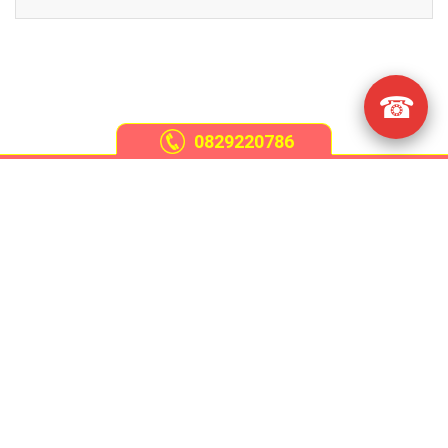
☎
0829220786
Giới thiệu
Chiếu trúc
Chiếu mây điều hòa
Chiếu tăm trúc
Tủ vải cao cấp
Xem thêm
Chiếu tre Lan Lan
(1996) - Thương hiệu đăng ký độc quyền tại cục sở hữu trí
tuệ Việt Nam.
© 2017 by
chieutrelanlan.com
, Bản quyền thuộc về Lan Lan.
Lan Lan chuyên