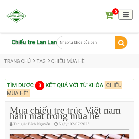
0
Chiếu tre Lan Lan
TRANG CHỦ
TAG
CHIẾU MÙA HÈ
TÌM ĐƯỢC
KẾT QUẢ VỚI TỪ KHÓA
CHIẾU
3
MÙA HÈ"
Mua chiếu tre trúc Việt nam
nằm mát trong mùa hè
Tác giả:
Bích Nguyễn
Ngày:
02/07/2025