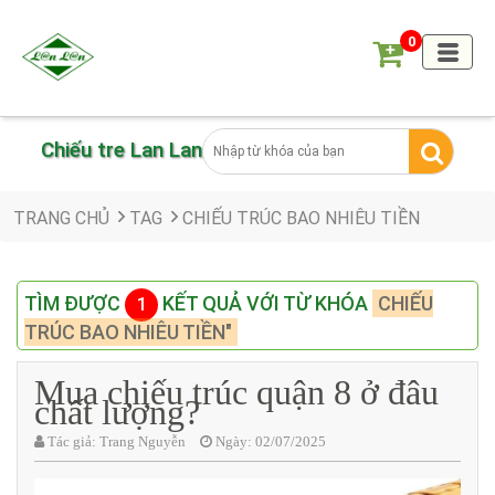
0
Chiếu tre Lan Lan
TRANG CHỦ
TAG
CHIẾU TRÚC BAO NHIÊU TIỀN
TÌM ĐƯỢC
KẾT QUẢ VỚI TỪ KHÓA
CHIẾU
1
TRÚC BAO NHIÊU TIỀN"
Mua chiếu trúc quận 8 ở đâu
chất lượng?
Tác giả:
Trang Nguyễn
Ngày:
02/07/2025