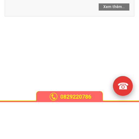
Xem thêm...
☎
0829220786