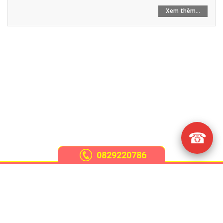
Xem thêm...
☎
0829220786