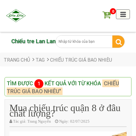
0
Chiếu tre Lan Lan
TRANG CHỦ
TAG
CHIẾU TRÚC GIÁ BAO NHIÊU
TÌM ĐƯỢC
KẾT QUẢ VỚI TỪ KHÓA
CHIẾU
1
TRÚC GIÁ BAO NHIÊU"
Mua chiếu trúc quận 8 ở đâu
chất lượng?
Tác giả:
Trang Nguyễn
Ngày:
02/07/2025