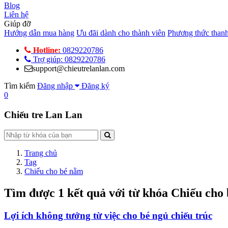
Blog
Liên hệ
Giúp đỡ
Hướng dẫn mua hàng
Ưu đãi dành cho thành viên
Phương thức thanh
Hotline:
0829220786
Trợ giúp: 0829220786
support@chieutrelanlan.com
Tìm kiếm
Đăng nhập
Đăng ký
0
Chiếu tre Lan Lan
Trang chủ
Tag
Chiếu cho bé nằm
Tìm được
1
kết quả với từ khóa
Chiếu cho
Lợi ích không tưởng từ việc cho bé ngủ chiếu trúc