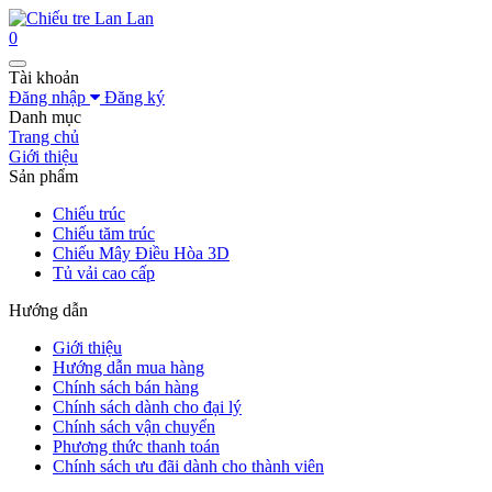
0
Tài khoản
Đăng nhập
Đăng ký
Danh mục
Trang chủ
Giới thiệu
Sản phẩm
Chiếu trúc
Chiếu tăm trúc
Chiếu Mây Điều Hòa 3D
Tủ vải cao cấp
Hướng dẫn
Giới thiệu
Hướng dẫn mua hàng
Chính sách bán hàng
Chính sách dành cho đại lý
Chính sách vận chuyển
Phương thức thanh toán
Chính sách ưu đãi dành cho thành viên