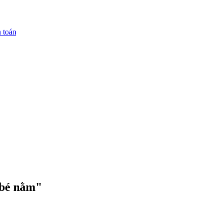
 toán
 bé nằm"