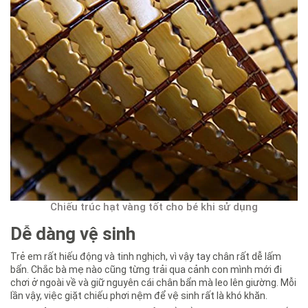
Chiếu trúc hạt vàng tốt cho bé khi sử dụng
Dễ dàng vệ sinh
Trẻ em rất hiếu động và tinh nghịch, vì vậy tay chân rất dễ lấm
bẩn. Chắc bà mẹ nào cũng từng trải qua cảnh con mình mới đi
chơi ở ngoài về và giữ nguyên cái chân bẩn mà leo lên giường. Mỗi
lần vậy, việc giặt chiếu phơi nệm để vệ sinh rất là khó khăn.