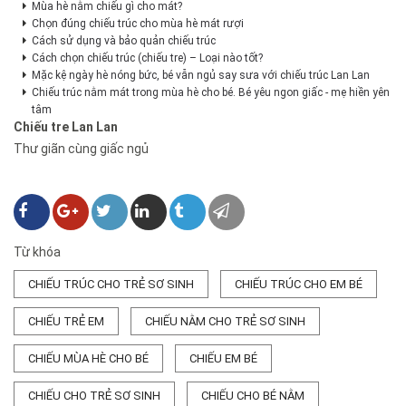
Mùa hè nằm chiếu gì cho mát?
Chọn đúng chiếu trúc cho mùa hè mát rượi
Cách sử dụng và bảo quản chiếu trúc
Cách chọn chiếu trúc (chiếu tre) – Loại nào tốt?
Mặc kệ ngày hè nóng bức, bé vẫn ngủ say sưa với chiếu trúc Lan Lan
Chiếu trúc nằm mát trong mùa hè cho bé. Bé yêu ngon giấc - mẹ hiền yên
tâm
Chiếu tre Lan Lan
Thư giãn cùng giấc ngủ
Từ khóa
CHIẾU TRÚC CHO TRẺ SƠ SINH
CHIẾU TRÚC CHO EM BÉ
CHIẾU TRẺ EM
CHIẾU NẰM CHO TRẺ SƠ SINH
CHIẾU MÙA HÈ CHO BÉ
CHIẾU EM BÉ
CHIẾU CHO TRẺ SƠ SINH
CHIẾU CHO BÉ NẰM