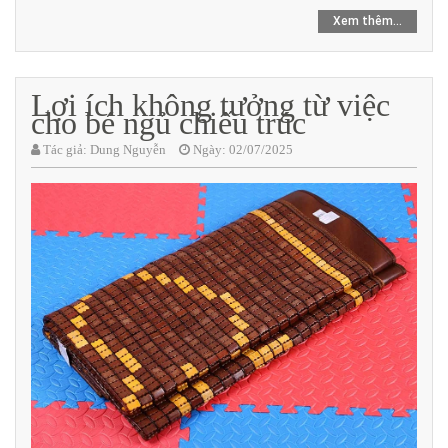
Xem thêm...
Lợi ích không tưởng từ việc
cho bé ngủ chiếu trúc
Tác giả:
Dung Nguyễn
Ngày:
02/07/2025