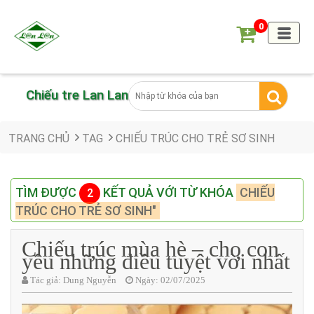
0
Chiếu tre Lan Lan
TRANG CHỦ
TAG
CHIẾU TRÚC CHO TRẺ SƠ SINH
TÌM ĐƯỢC
KẾT QUẢ VỚI TỪ KHÓA
CHIẾU
2
TRÚC CHO TRẺ SƠ SINH"
Chiếu trúc mùa hè – cho con
yêu những điều tuyệt vời nhất
Tác giả:
Dung Nguyễn
Ngày:
02/07/2025